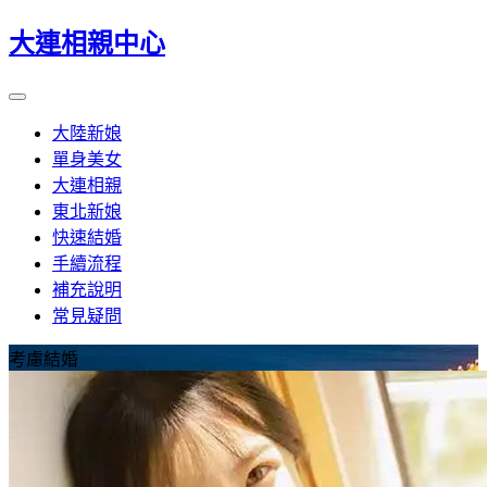
大連相親中心
大陸新娘
單身美女
大連相親
東北新娘
快速結婚
手續流程
補充說明
常見疑問
考慮結婚