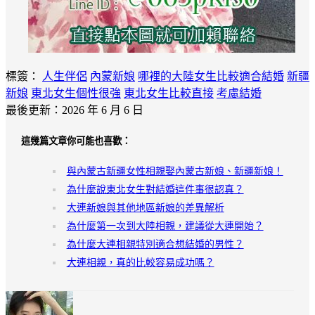
標簽：
人生伴侶
內蒙新娘
哪裡的大陸女生比較適合結婚
新疆
新娘
東北女生個性很強
東北女生比較直接
考慮結婚
最後更新：2026 年 6 月 6 日
這幾篇文章你可能也喜歡：
與內蒙古新疆女性相親娶內蒙古新娘、新疆新娘！
為什麼說東北女生對結婚這件事很認真？
大連新娘與其他地區新娘的差異解析
為什麼第一次到大陸相親，建議從大連開始？
為什麼大連相親特別適合想結婚的男性？
大連相親，真的比較容易成功嗎？