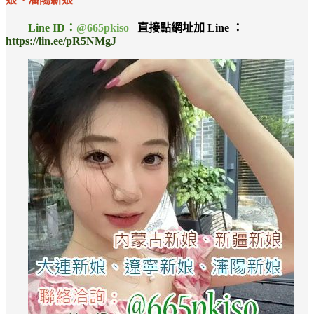
Line ID：
@665pkiso
直接點網址加 Line ：
https://lin.ee/pR5NMgJ