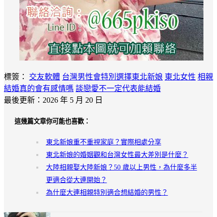
標簽：
交友軟體
台灣男性會特別選擇東北新娘
東北女性
相親
結婚真的會有感情嗎
談戀愛不一定代表能結婚
最後更新：2026 年 5 月 20 日
這幾篇文章你可能也喜歡：
東北新娘重不重視家庭？實際相處分享
東北新娘的婚姻觀和台灣女性最大差別是什麼？
大陸相親娶大陸新娘？50 歲以上男性，為什麼多半
更適合從大連開始？
為什麼大連相親特別適合想結婚的男性？