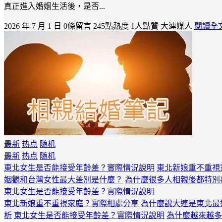
真正進入婚姻生活後，是否...
2026 年 7 月 1 日
0條留言
245點熱度
1人點贊
大連媒人
閱讀全
最新
热点
随机
最新
热点
随机
東北女生是否能接受年齡差？實際情況說明
東北新娘重不重視
姻觀和台灣女性最大差別是什麼？
為什麼很多人相親後都特別
東北女生是否能接受年齡差？實際情況說明
東北新娘重不重視家庭？實際相處分享
為什麼說大連是東北最
析
東北女生是否能接受年齡差？實際情況說明
為什麼越來越多