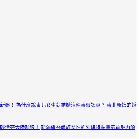
新娘！
為什麼說東北女生對結婚這件事很認真？
東北新娘的婚
輕漂亮大陸新娘！
新疆維吾爾族女性的外貌特點與氣質魅力解