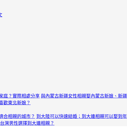
文
家庭？實際相處分享
與內蒙古新疆女性相親娶內蒙古新娘、新疆
喜歡東北新娘？
適合相親的城市？
到大陸可以快速結婚；到大連相親可以娶到年
台灣男性選擇到大連相親？