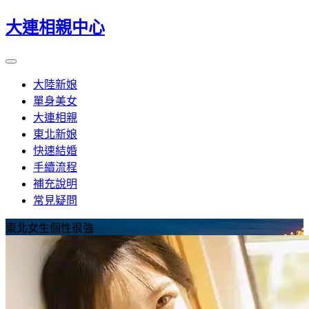
大連相親中心
大陸新娘
單身美女
大連相親
東北新娘
快速結婚
手續流程
補充說明
常見疑問
東北女生個性很強